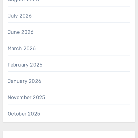
July 2026
June 2026
March 2026
February 2026
January 2026
November 2025
October 2025