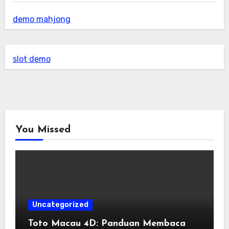
demo mahjong
slot demo
You Missed
Uncategorized
Toto Macau 4D: Panduan Membaca