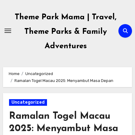
Skip
to
Theme Park Mama | Travel,
content
Theme Parks & Family
Adventures
Home
Uncategorized
Ramalan Togel Macau 2025: Menyambut Masa Depan
Uncategorized
Ramalan Togel Macau
2025: Menyambut Masa