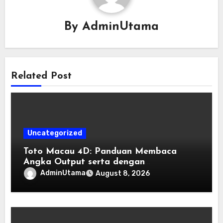
By
AdminUtama
Related Post
Uncategorized
Toto Macau 4D: Panduan Membaca
Angka Output serta dengan
Memaksimalkan Kesempatan
AdminUtama
August 8, 2026