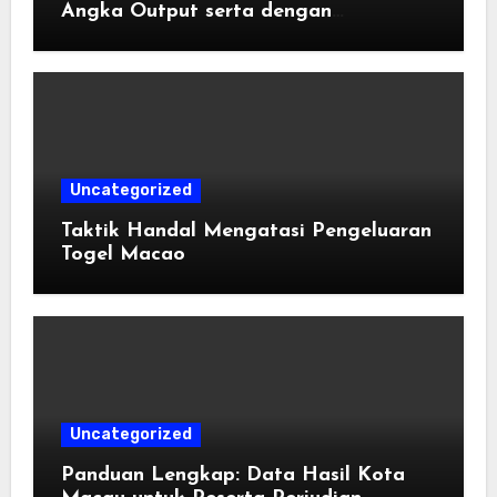
Angka Output serta dengan
Memaksimalkan Kesempatan
Uncategorized
Taktik Handal Mengatasi Pengeluaran
Togel Macao
Uncategorized
Panduan Lengkap: Data Hasil Kota