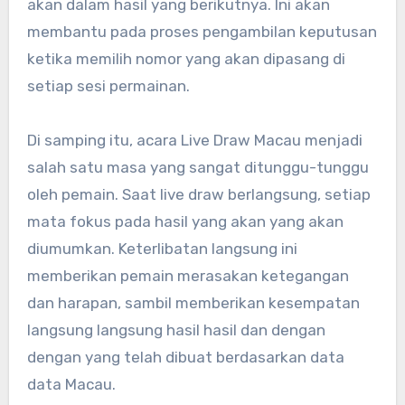
akan dalam hasil yang berikutnya. Ini akan
membantu pada proses pengambilan keputusan
ketika memilih nomor yang akan dipasang di
setiap sesi permainan.
Di samping itu, acara Live Draw Macau menjadi
salah satu masa yang sangat ditunggu-tunggu
oleh pemain. Saat live draw berlangsung, setiap
mata fokus pada hasil yang akan yang akan
diumumkan. Keterlibatan langsung ini
memberikan pemain merasakan ketegangan
dan harapan, sambil memberikan kesempatan
langsung langsung hasil hasil dan dengan
dengan yang telah dibuat berdasarkan data
data Macau.